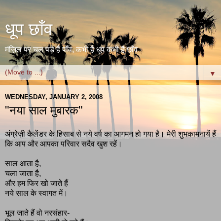
धूप छाँव
मंज़िल पर चल पड़े हैं पाँव, कभी है धूप कभी है छाँव
▼
WEDNESDAY, JANUARY 2, 2008
"नया साल मुबारक"
अंग्रेज़ी कैलेंडर के हिसाब से नये वर्ष का आगमन हो गया है। मेरी शुभकामनायें हैं
कि आप और आपका परिवार सदैव खुश रहें।
साल आता है,
चला जाता है,
और हम फिर खो जाते हैं
नये साल के स्वागत में।
भूल जाते हैं वो नरसंहार-