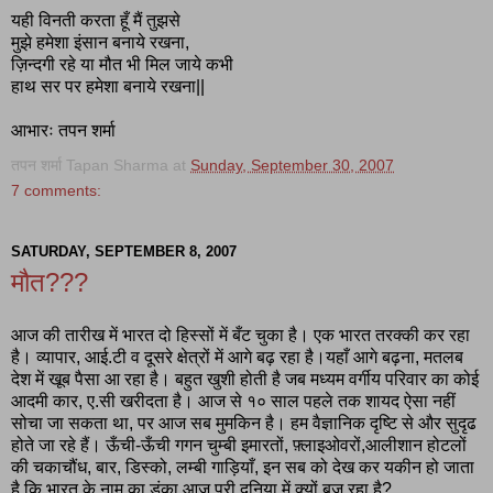
यही विनती करता हूँ मैं तुझसे
मुझे हमेशा इंसान बनाये रखना,
ज़िन्दगी रहे या मौत भी मिल जाये कभी
हाथ सर पर हमेशा बनाये रखना||
आभारः तपन शर्मा
तपन शर्मा Tapan Sharma
at
Sunday, September 30, 2007
7 comments:
SATURDAY, SEPTEMBER 8, 2007
मौत???
आज की तारीख में भारत दो हिस्सों में बँट चुका है। एक भारत तरक्की कर रहा
है। व्यापार, आई.टी व दूसरे क्षेत्रों में आगे बढ़ रहा है।यहाँ आगे बढ़ना, मतलब
देश में खूब पैसा आ रहा है। बहुत खुशी होती है जब मध्यम वर्गीय परिवार का कोई
आदमी कार, ए.सी खरीदता है। आज से १० साल पहले तक शायद ऐसा नहीं
सोचा जा सकता था, पर आज सब मुमकिन है। हम वैज्ञानिक दृष्टि से और सुदृढ
होते जा रहे हैं। ऊँची-ऊँची गगन चुम्बी इमारतों, फ़्लाइओवरों,आलीशान होटलों
की चकाचौंध, बार, डिस्को, लम्बी गाड़ियाँ, इन सब को देख कर यकीन हो जाता
है कि भारत के नाम का डंका आज पूरी दुनिया में क्यों बज रहा है?