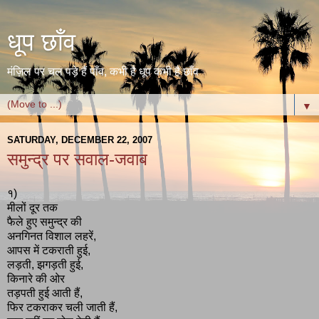
धूप छाँव
मंज़िल पर चल पड़े हैं पाँव, कभी है धूप कभी है छाँव
▼
SATURDAY, DECEMBER 22, 2007
समुन्द्र पर सवाल-जवाब
१)
मीलों दूर तक
फैले हुए समुन्द्र की
अनगिनत विशाल लहरें,
आपस में टकराती हुई,
लड़ती, झगड़ती हुई,
किनारे की ओर
तड़पती हुई आती हैं,
फिर टकराकर चली जाती हैं,