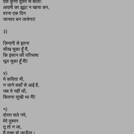
एक कुत्ता दूसरे से बोलाः
आदमी का झूठा न खाया कर,
वरना एक दिन
जानवर बन जायेगा!!
३)
ज़िन्दगी से इतना
सीख चुका हूँ मैं,
कि इंसान की परिभाषा
भूल चुका हूँ मैं!!
४)
ये कविता भी,
न जाने कहाँ से आई है,
जब ये नहीं थी,
कितना सुखी था मैं!!
५)
दोस्त चले गये,
मेरे दुश्मन
तू तो न जा,
मैं तन्हा हो जाऊँगा।