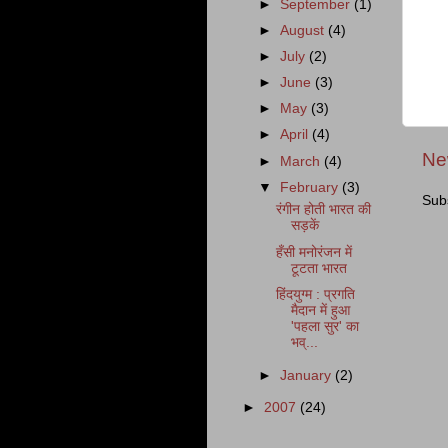
►
September
(1)
►
August
(4)
►
July
(2)
►
June
(3)
►
May
(3)
►
April
(4)
Ne
►
March
(4)
▼
February
(3)
Sub
रंगीन होती भारत की
सड़कें
हँसी मनोरंजन में
टूटता भारत
हिंदयुग्म : प्रगति
मैदान में हुआ
'पहला सुर' का
भव्...
►
January
(2)
►
2007
(24)