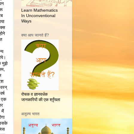
ियन
रू
Learn Mathematics
अब
In Unconventional
Ways
ाया
ोक्स
होने
क्या आप जानते हैं?
रत
्य
िये।
 मुझे
सम,
स
देश
 वरन्
र्ष
रोचक व ज्ञानवर्धक
द एक
जानकारियों की एक श्रृँख्ला
तर
मैं
अतुल्य भारत
ोगा
 उसके
जिस