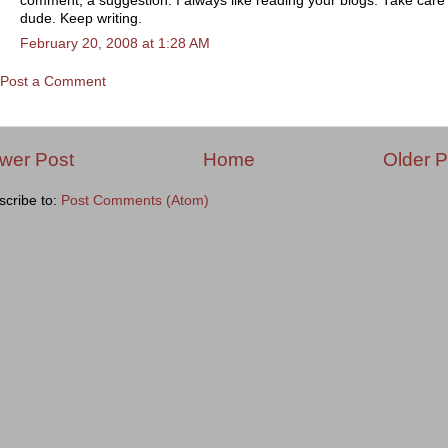
comment, a suggestion. I always like reading your blogs. Take care
dude. Keep writing.
February 20, 2008 at 1:28 AM
Post a Comment
wer Post
Home
Older P
scribe to:
Post Comments (Atom)