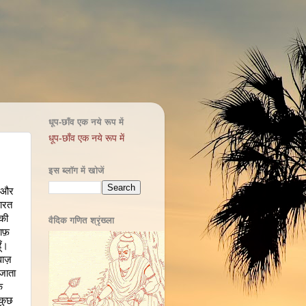
धूप-छाँव एक नये रूप में
धूप-छाँव एक नये रूप में
इस ब्लॉग में खोजें
ा और
भारत
सकी
वैदिक गणित श्रृंख्ला
ाफ़
ूँ।
वाज़
जाता
क
 कुछ