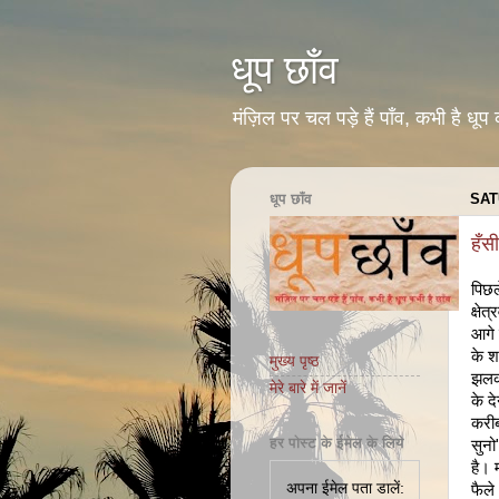
धूप छाँव
मंज़िल पर चल पड़े हैं पाँव, कभी है धूप 
धूप छाँव
SAT
हँस
पिछल
क्षे
आगे 
के श
मुख्य पृष्ठ
झलक 
मेरे बारे में जानें
के द
करीब
हर पोस्ट के ईमेल के लिये
सुनो
है। 
अपना ईमेल पता डालें:
फैले