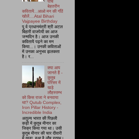
पाँच
बेहतरीन
कवितायें...आओ मन की गाँठें
खोलें....Atal Bihari
Vajpayee Birthday
पू र्व प्रधानमंत्री श्री अटल
बिहारी वाजपेयी का आज
जन्मदिन है। आज उनकी
कवितायें पढ़ने का मन
किया...। उनकी कविताओं
में उनका अनुभव झलकता
है। र...
क्या आप
जानते हैं -
कुतुब
परिसर में
खड़े
लौहस्तम्भ
को किस राजा ने बनवाया
था? Qutub Complex,
Iron Pillar History -
Incredible India
अतुल्य भारत की पिछली
कड़ी में कुतुब मीनार का
जिक्र किया गया था। उसी
कुतुब मीनार की चार दीवारी
में खड़ा हुआ है लौह स्तम्भ।