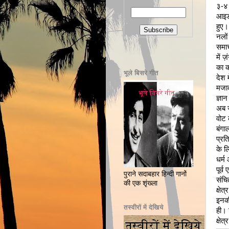
३-४ 
आइडल
हुए।
नलों
समाच
में 
का क
भूले बिसरे गीत
देश 
मजाक
ज्ञा
अब ज़
वोट 
बंगा
प्रत
के ल
धर्म
पूर्
पुराने सदाबहार हिन्दी गानों
संचि
की एक शृंख्ला
क्षे
इनकी
तस्वीरों में देखिये
ही। 
क्षे