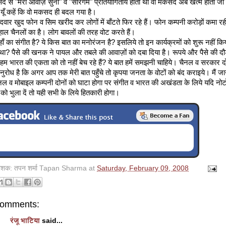
 से "मेरी आवाज़ सुनो" व "सारेगम" प्रतियोगितायें होतीं थीं वो मकसद अब खत्म होता जा
ा यूँ कहें कि वो मकसद ही बदल गया है।
ीदवार खुद फोन व सिम खरीद कर लोगों में बाँटते फिर रहे हैं। फोन कम्पनी करोड़ों कमा रह
हाल चैनलों का है। लोग बावलों की तरह वोट करते हैं।
हाँ का संगीत है? ये किस बात का मनोरंजन है? इसलिये तो इन कार्यक्रमों को शुरू नहीं कि
था? पैसे की खनक ने पायल और तबले की आवाज़ों को दबा दिया है। रूपये और पैसे की दौड़
 हम भारत की एकता को तो नहीं बेच रहे हैं? ये बात हमें समझनी चाहिये। चैनल व सरकार दो
नुरोध है कि अगर आप तक मेरी बात पहुँचे तो कृपया जनता के वोटों को बंद कराइये। मैं ज
चैनल व मोबाइल कम्पनी दोनों को घाटा होगा पर संगीत व भारत की अखंडता के लिये यदि नोटो
ं को भुला दें तो यही सभी के लिये हितकारी होगा।
काशक:
तपन शर्मा Tapan Sharma
at
Saturday, February 09, 2008
comments:
रंजू भाटिया
said...