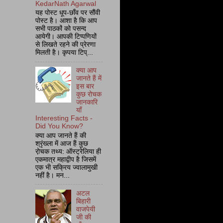
KedarNath Agarwal
यह पोस्ट धूप-छाँव पर सौंवी
पोस्ट है। आशा है कि आप
सभी पाठकों को पसन्द
आयेगी। आपकी टिप्पणियों
से लिखते रहने की प्रेरणा
मिलती है। कृपया टिप्...
क्या आप
जानते हैं में
इस बार
कुछ रोचक
जानकारि
याँ
Interesting Facts -
Did You Know?
क्या आप जानते हैं की
श्रृंख्ला में आज हैं कुछ
रो़चक तथ्य: ऑस्ट्रेलिया ही
एकमात्र महाद्वीप है जिसमें
एक भी सक्रिय ज्वालामुखी
नहीं है। मन...
अटल
बिहारी
वाजपेयी
जी की