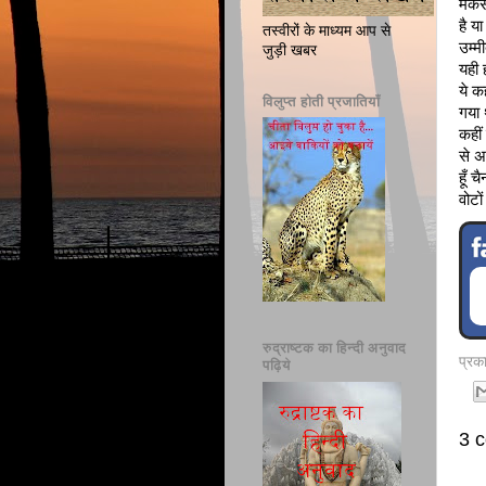
मकसद
है य
तस्वीरों के माध्यम आप से
उम्म
जुड़ी खबर
यही 
ये क
विलुप्त होती प्रजातियाँ
गया 
कहीं
से अ
हूँ 
वोटो
रुद्राष्टक का हिन्दी अनुवाद
प्र
पढ़िये
3 