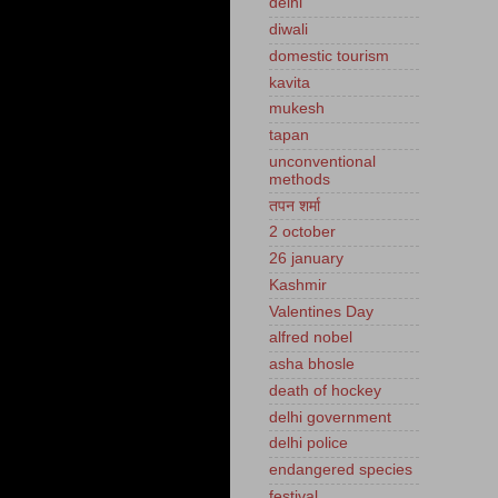
delhi
diwali
domestic tourism
kavita
mukesh
tapan
unconventional
methods
तपन शर्मा
2 october
26 january
Kashmir
Valentines Day
alfred nobel
asha bhosle
death of hockey
delhi government
delhi police
endangered species
festival