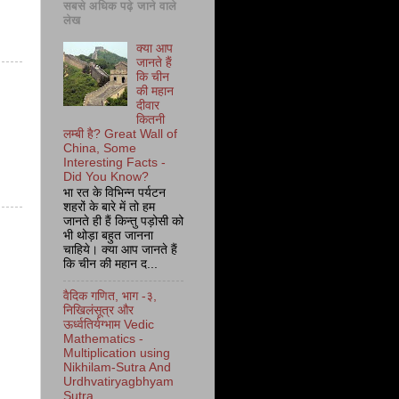
सबसे अधिक पढ़े जाने वाले
लेख
क्या आप
जानते हैं
कि चीन
की महान
दीवार
कितनी
लम्बी है? Great Wall of
China, Some
Interesting Facts -
Did You Know?
भा रत के विभिन्न पर्यटन
शहरों के बारे में तो हम
जानते ही हैं किन्तु पड़ोसी को
भी थोड़ा बहुत जानना
चाहिये। क्या आप जानते हैं
कि चीन की महान द...
वैदिक गणित, भाग -३,
निखिलंसूत्र और
ऊर्ध्वतिर्यग्भाम Vedic
Mathematics -
Multiplication using
Nikhilam-Sutra And
Urdhvatiryagbhyam
Sutra