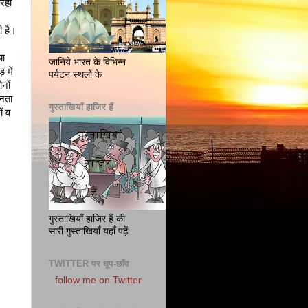
 रहा
ी है।
या
जानिये भारत के विभिन्न
 में
पर्यटन स्थलों के
नों
ानता
गुस्ताखियाँ हाजिर हैं
ं व
गुस्ताखियाँ हाजिर हैं की
सारी गुस्ताखियाँ यहाँ पढ़ें
TWITTER पर धूप-छाँव
follow me on Twitter