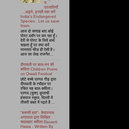
य:
प्रजातियाँ.
....आइये, इनकी रक्षा करें
India's Endangered
Species.. Let us save
them
आज दो सप्ताह बाद कोई
पोस्ट ब्लॉग पर कर रहा हूँ।
देरी से पोस्ट के लिये क्षमा
चाहता हूँ पर क्या करें
व्यस्तता चीज़ ही ऐसी है।
आज का लेख राजनैत...
दीपावली पर बाल-मन की
कविता Children Poem
on Diwali Festival
छोटे बच्चे प्रणव गौड़ द्वारा
दीपावली के त्यौहार पर
रचित यह बाल-कविता।
प्रणव (कुश) कुलाची
हंसराज स्कूल, दिल्ली में
तीसरी कक्षा में पढ़ते हैं ...
"बसन्ती हवा"- केदारनाथ
अग्रवाल द्वारा लिखित
सदाबहार कविता Basanti
Hawa - Written By