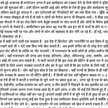
वर्ष पूर्व अचानक ही मनोरंजन जगत में इस कार्यक्रम को टक्कर देने के लिये सोनी ने इंड
 की शुरुआत की। उसी दौरान क्रांति आई और संगीत के ऐसे ही कुछ और कार्यक्रम शु
 लेकिन बदले हुए अंदाज़ में। इन प्रोग्रामों को "रियालिटी शो" का नाम दिया गया। चूँकि 
 से ज्यादा मोबाइल हो गये हैं तो क्यों न लोगों को मैसेज करना भी सिखाया जाये। ये बीडा उठ
ार चैनलों ने जो हर रोज़ किये जाने बेतुके सवालों पर पोल करते हैं और लोगों के मैसेज इंब
ज़ंग लगने से रोकते हैं। कम्पीटीशन इस कदर बढ़ गया कि अब इन शो में जजों के होने या न 
ोई मतलब नहीं रह गया और लोगों से फोन की सहायता से वोट माँगे जा रहे हैं। हाँ भई, भा
में लोकतंत्र जो है।
 में कही जाने वाली एक कहावत है : इस देश में क्रिकेट और राजनीति पर इस विषय में शून
न रखने वाले भी १ घंटे तक बिना रुके बोल सकते हैं। अब इसमें संगीत को भी जोड़ देना चाह
रा वोट माँगने के तरीके पर गौर फरमायें। मैं राजस्थान के सभी लोगों से अपील करूँगा कि
करें। यहाँ राजस्थान की जगह आप पंजाब, हरियाणा, आँध्र, तमिलनाडु, उप्र, कश्मीर, अ
ल कोई भी राज्य लगा सकते हैं। ये सभी जानते हैं कि इस तरह की वोटिंग से हमारे मन में उ
ियोगी के लिये अलग जज़्बात उभरते हैं और हम ये भूल जाते हैं कि हम प्रदेश के लिये नहीं, 
िये चुनना होता है। और यहाँ शुरू होता है देश का बिखराव। यहाँ राज्यों के हिसाब से ही नहीं
 और मजहब के आधार पर भी वोटिंग होती है। मैं किसी को ठेस नहीं पहुँचाना चाहता पर २-३ व
व एक ऐसे ही शो में काज़ी व रूपरेखा के चुने जाने पर बवाल हुआ था। उत्तर पूर्व से एक के बा
ता, देबोजीत, अनीक,प्रशांत का आगे आना, व तीन क्षेत्रों में पिछड़ने के बाद इशमीत का उत्
त्र(जिसमें उनका अपना राज्य पंजाब आता है) में आगे आना, व और भी कईं ऐसे किस्से हुए हैं। 
 प्रतिभाओं पर संदेह नहीं कर रहा हूँ।हजारों लाखों लोगों में से चुने गये हैं तो कुछ तो दम ह
जिनमें एक खराब परन्तु कईं बार ऐसा हुआ है जब उम्मीदवार केवल इसलिये आगे है क्योंकि
त्र के लोगों ने वोट करे थे। खराब प्रदर्शन भी उस उम्मीदवार को खेल में बनाये रखता है। 