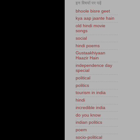
इन विषयों पर पढ़ें
bhoole bisre geet
kya aap jaante hain
old hindi movie
songs
social
hindi poems
Gustaakhiyaan
Haazir Hain
independence day
special
political
politics
tourism in india
hindi
incredible india
do you know
indian politics
poem
socio-political