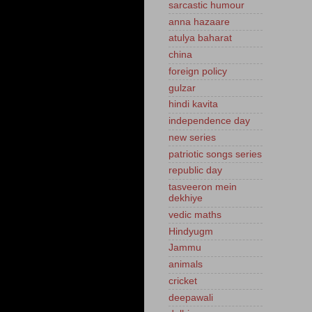
sarcastic humour
anna hazaare
atulya baharat
china
foreign policy
gulzar
hindi kavita
independence day
new series
patriotic songs series
republic day
tasveeron mein
dekhiye
vedic maths
Hindyugm
Jammu
animals
cricket
deepawali