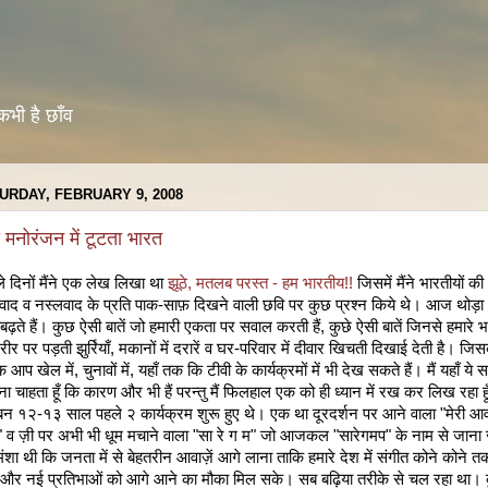
कभी है छाँव
URDAY, FEBRUARY 9, 2008
ी मनोरंजन में टूटता भारत
े दिनों मैंने एक लेख लिखा था
झूठे, मतलब परस्त - हम भारतीय!!
जिसमें मैंने भारतीयों की
त्रवाद व नस्लवाद के प्रति पाक-साफ़ दिखने वाली छवि पर कुछ प्रश्न किये थे। आज थोड़
बढ़ते हैं। कुछ ऐसी बातें जो हमारी एकता पर सवाल करती हैं, कुछे ऐसी बातें जिनसे हमारे 
रीर पर पड़ती झुर्रियाँ, मकानों में दरारें व घर-परिवार में दीवार खिचती दिखाई देती है। जि
आप खेल में, चुनावों में, यहाँ तक कि टीवी के कार्यक्रमों में भी देख सकते हैं। मैं यहाँ ये स
ेना चाहता हूँ कि कारण और भी हैं परन्तु मैं फिलहाल एक को ही ध्यान में रख कर लिख रहा ह
न १२-१३ साल पहले २ कार्यक्रम शुरू हुए थे। एक था दूरदर्शन पर आने वाला "मेरी आ
" व ज़ी पर अभी भी धूम मचाने वाला "सा रे ग म" जो आजकल "सारेगमप" के नाम से जाना 
मंशा थी कि जनता में से बेहतरीन आवाज़ें आगे लाना ताकि हमारे देश में संगीत कोने कोने त
 और नई प्रतिभाओं को आगे आने का मौका मिल सके। सब बढ़िया तरीके से चल रहा था।