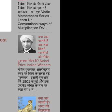
वैदिक गणित के पिछले अंक:
वैदिक गणित की एक नई
श्रूंख्ला - भाग एक Vedic
Mathematics Series -
Learn Un-
Conventional ways of
Multiplication Div...
क्या आप
ost
जानते हैं
अब तक
कितने
भारतीयों
को नोबेल
पुरस्कार मिला है? Nobel
Prize Indian Winners
नोबेल पुरस्कार-अंतर्राष्ट्रीय
स्तर पर विश्व के सबसे बड़े
पुरस्कार। इसकी शुरुआत
वर्ष 1901 से हुई और इसे
एल्फ़्रेड नोबेल के नाम पर
रखा गया। न...
क्या आप
जानते हैं?
भारत की
विलुप्तप्रा